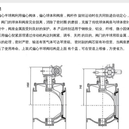
述
偏心半球阀利用偏心阀体，偏心球体和阀座，阀杆作 旋转运动时在共同轨迹自动定心，
。阀门的球体和阀座完全脱离，消除了密封圈 的磨损，克服了传统球体阀座与球体密封
座中，阀座金厲面受到良好的保护。本 产品特别适用于钢铁业、铝业、纤维、微小固体
采用偏心契紧原理通过传动机构达到阐紧、调爷、关闭 的目的。阀门的半球用双金厲，
殊的处理，密封严密、输送有害气体可达琴泄箱。 密封副的阀芯留有补偿里、当阀座磨
长了使用寿命。上装式偏心半球阀结构是上面 有个盖，可在管道上维修，方便省力。