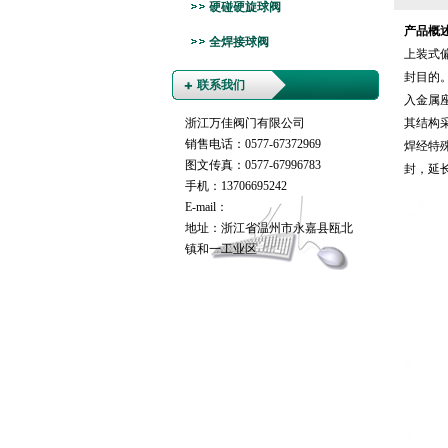
硬碰硬旋球阀
产品概
全焊接球阀
上装式
封目的
联系我们
入金属
浙江万佳阀门有限公司
其结构
销售电话：0577-67372969
焊经特
图文传真：0577-67996783
封，延
手机：13706695242
E-mail：
地址：浙江省温州市永嘉县瓯北
镇和一工业区