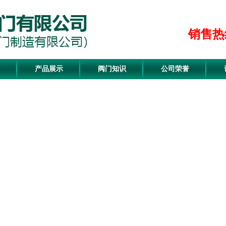
销售热线
产品展示
阀门知识
公司荣誉