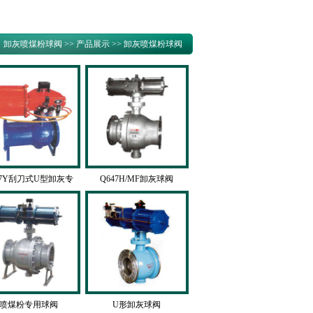
：
卸灰喷煤粉球阀
>>
产品展示
>> 卸灰喷煤粉球阀
47Y刮刀式U型卸灰专
Q647H/MF卸灰球阀
用阀
喷煤粉专用球阀
U形卸灰球阀