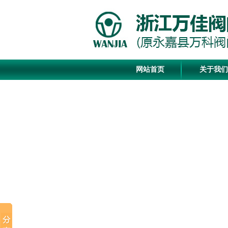
网站首页
关于我们