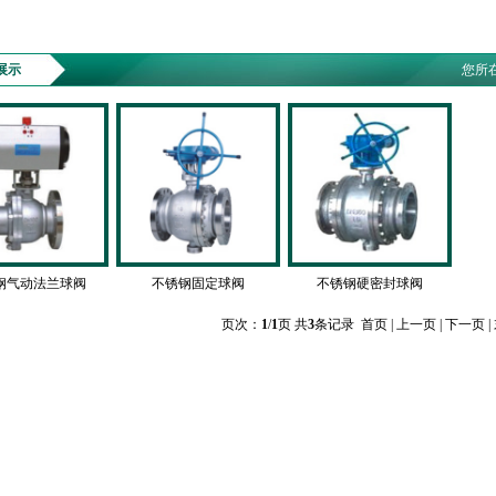
展示
您所
钢气动法兰球阀
不锈钢固定球阀
不锈钢硬密封球阀
页次：
1
/
1
页 共
3
条记录 首页 | 上一页 | 下一页 |