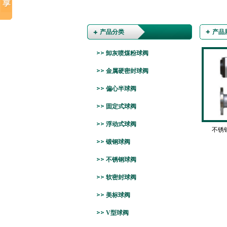
产品分类
产品
卸灰喷煤粉球阀
金属硬密封球阀
偏心半球阀
固定式球阀
浮动式球阀
不锈
锻钢球阀
不锈钢球阀
软密封球阀
美标球阀
V型球阀