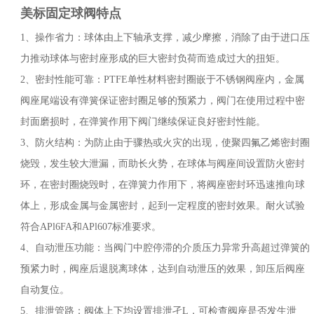
美标固定球阀
特点
1、操作省力：球体由上下轴承支撑，减少摩擦，消除了由于进口压
力推动球体与密封座形成的巨大密封负荷而造成过大的扭矩。
2、密封性能可靠：PTFE单性材料密封圈嵌于不锈钢阀座内，金属
阀座尾端设有弹簧保证密封圈足够的预紧力，阀门在使用过程中密
封面磨损时，在弹簧作用下阀门继续保证良好密封性能。
3、防火结构：为防止由于骤热或火灾的出现，使聚四氟乙烯密封圈
烧毁，发生较大泄漏，而助长火势，在球体与阀座间设置防火密封
环，在密封圈烧毁时，在弹簧力作用下，将阀座密封环迅速推向球
体上，形成金属与金属密封，起到一定程度的密封效果。耐火试验
符合APl6FA和APl607标准要求。
4、自动泄压功能：当阀门中腔停滞的介质压力异常升高超过弹簧的
预紧力时，阀座后退脱离球体，达到自动泄压的效果，卸压后阀座
自动复位。
5、排泄管路：阀体上下均设置排泄孑L，可检查阀座是否发生泄